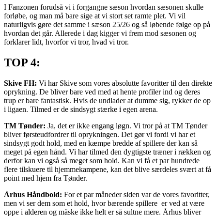
I Fanzonen forudså vi i forgangne sæson hvordan sæsonen skulle
forløbe, og man må bare sige at vi stort set ramte plet. Vi vil
naturligvis gøre det samme i sæson 25/26 og så løbende følge op på
hvordan det går. Allerede i dag kigger vi frem mod sæsonen og
forklarer lidt, hvorfor vi tror, hvad vi tror.
TOP 4:
Skive FH:
Vi har Skive som vores absolutte favoritter til den direkte
oprykning. De bliver bare ved med at hente profiler ind og deres
trup er bare fantastisk. Hvis de undlader at dumme sig, rykker de op
i ligaen. Tilmed er de sindsygt stærke i egen arena.
TM Tønder:
Ja, det er ikke engang løgn. Vi tror på at TM Tønder
bliver førsteudfordrer til oprykningen. Det gør vi fordi vi har et
sindsygt godt hold, med en kæmpe bredde af spillere der kan så
meget på egen hånd. Vi har tilmed den dygtigste træner i rækken og
derfor kan vi også så meget som hold. Kan vi få et par hundrede
flere tilskuere til hjemmekampene, kan det blive særdeles svært at få
point med hjem fra Tønder.
Århus Håndbold:
For et par måneder siden var de vores favoritter,
men vi ser dem som et hold, hvor bærende spillere er ved at være
oppe i alderen og måske ikke helt er så sultne mere. Århus bliver