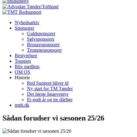
Nyhedsarkiv
Sponsorer
Guldsponsorer
Sølvsponsorer
Bronzesponsorer
Trommesponsorer
Bestyrelsen
Truppen
Bliv medlem
OM OS
Historie
Red Support bliver til
Ny start for TM Tønder
Det første ligaeventyr
Et godt år og tre dårlige
tmth.dk
Sådan forudser vi sæsonen 25/26