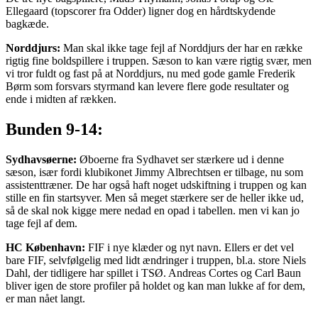
Ellegaard (topscorer fra Odder) ligner dog en hårdtskydende
bagkæde.
Norddjurs:
Man skal ikke tage fejl af Norddjurs der har en række
rigtig fine boldspillere i truppen. Sæson to kan være rigtig svær, men
vi tror fuldt og fast på at Norddjurs, nu med gode gamle Frederik
Børm som forsvars styrmand kan levere flere gode resultater og
ende i midten af rækken.
Bunden 9-14:
Sydhavsøerne:
Øboerne fra Sydhavet ser stærkere ud i denne
sæson, især fordi klubikonet Jimmy Albrechtsen er tilbage, nu som
assistenttræner. De har også haft noget udskiftning i truppen og kan
stille en fin startsyver. Men så meget stærkere ser de heller ikke ud,
så de skal nok kigge mere nedad en opad i tabellen. men vi kan jo
tage fejl af dem.
HC København:
FIF i nye klæder og nyt navn. Ellers er det vel
bare FIF, selvfølgelig med lidt ændringer i truppen, bl.a. store Niels
Dahl, der tidligere har spillet i TSØ. Andreas Cortes og Carl Baun
bliver igen de store profiler på holdet og kan man lukke af for dem,
er man nået langt.