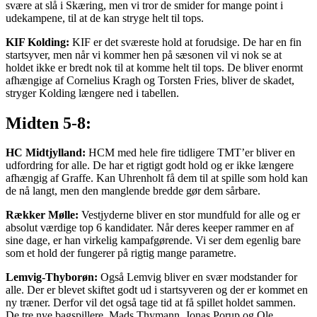
svære at slå i Skæring, men vi tror de smider for mange point i
udekampene, til at de kan stryge helt til tops.
KIF Kolding:
KIF er det sværeste hold at forudsige. De har en fin
startsyver, men når vi kommer hen på sæsonen vil vi nok se at
holdet ikke er bredt nok til at komme helt til tops. De bliver enormt
afhængige af Cornelius Kragh og Torsten Fries, bliver de skadet,
stryger Kolding længere ned i tabellen.
Midten 5-8:
HC Midtjylland:
HCM med hele fire tidligere TMT’er bliver en
udfordring for alle. De har et rigtigt godt hold og er ikke længere
afhængig af Graffe. Kan Uhrenholt få dem til at spille som hold kan
de nå langt, men den manglende bredde gør dem sårbare.
Rækker Mølle:
Vestjyderne bliver en stor mundfuld for alle og er
absolut værdige top 6 kandidater. Når deres keeper rammer en af
sine dage, er han virkelig kampafgørende. Vi ser dem egenlig bare
som et hold der fungerer på rigtig mange parametre.
Lemvig-Thyborøn:
Også Lemvig bliver en svær modstander for
alle. Der er blevet skiftet godt ud i startsyveren og der er kommet en
ny træner. Derfor vil det også tage tid at få spillet holdet sammen.
De tre nye bagspillere, Mads Thymann, Jonas Porup og Ole