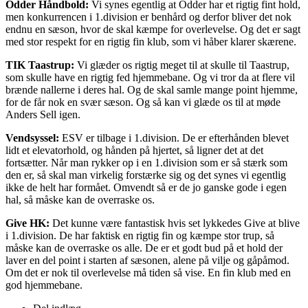
Odder Håndbold:
Vi synes egentlig at Odder har et rigtig fint hold,
men konkurrencen i 1.division er benhård og derfor bliver det nok
endnu en sæson, hvor de skal kæmpe for overlevelse. Og det er sagt
med stor respekt for en rigtig fin klub, som vi håber klarer skærene.
TIK Taastrup:
Vi glæder os rigtig meget til at skulle til Taastrup,
som skulle have en rigtig fed hjemmebane. Og vi tror da at flere vil
brænde nallerne i deres hal. Og de skal samle mange point hjemme,
for de får nok en svær sæson. Og så kan vi glæde os til at møde
Anders Sell igen.
Vendsyssel:
ESV er tilbage i 1.division. De er efterhånden blevet
lidt et elevatorhold, og hånden på hjertet, så ligner det at det
fortsætter. Når man rykker op i en 1.division som er så stærk som
den er, så skal man virkelig forstærke sig og det synes vi egentlig
ikke de helt har formået. Omvendt så er de jo ganske gode i egen
hal, så måske kan de overraske os.
Give HK:
Det kunne være fantastisk hvis set lykkedes Give at blive
i 1.division. De har faktisk en rigtig fin og kæmpe stor trup, så
måske kan de overraske os alle. De er et godt bud på et hold der
laver en del point i starten af sæsonen, alene på vilje og gåpåmod.
Om det er nok til overlevelse må tiden så vise. En fin klub med en
god hjemmebane.