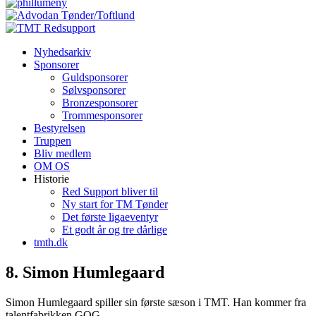
Nyhedsarkiv
Sponsorer
Guldsponsorer
Sølvsponsorer
Bronzesponsorer
Trommesponsorer
Bestyrelsen
Truppen
Bliv medlem
OM OS
Historie
Red Support bliver til
Ny start for TM Tønder
Det første ligaeventyr
Et godt år og tre dårlige
tmth.dk
8. Simon Humlegaard
Simon Humlegaard spiller sin første sæson i TMT. Han kommer fra
talentfabrikken GOG.