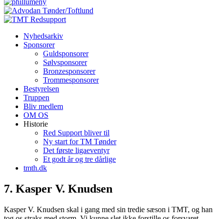
Nyhedsarkiv
Sponsorer
Guldsponsorer
Sølvsponsorer
Bronzesponsorer
Trommesponsorer
Bestyrelsen
Truppen
Bliv medlem
OM OS
Historie
Red Support bliver til
Ny start for TM Tønder
Det første ligaeventyr
Et godt år og tre dårlige
tmth.dk
7. Kasper V. Knudsen
Kasper V. Knudsen skal i gang med sin tredie sæson i TMT, og han
tog os straks med storm. Vi kunne slet ikke forstille os forsvaret