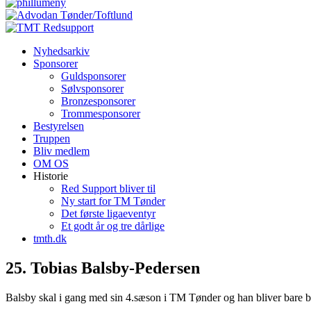
Nyhedsarkiv
Sponsorer
Guldsponsorer
Sølvsponsorer
Bronzesponsorer
Trommesponsorer
Bestyrelsen
Truppen
Bliv medlem
OM OS
Historie
Red Support bliver til
Ny start for TM Tønder
Det første ligaeventyr
Et godt år og tre dårlige
tmth.dk
25. Tobias Balsby-Pedersen
Balsby skal i gang med sin 4.sæson i TM Tønder og han bliver bare b