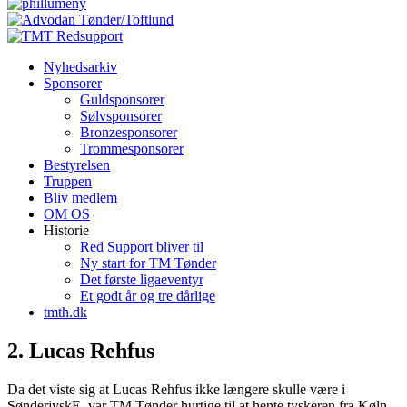
Nyhedsarkiv
Sponsorer
Guldsponsorer
Sølvsponsorer
Bronzesponsorer
Trommesponsorer
Bestyrelsen
Truppen
Bliv medlem
OM OS
Historie
Red Support bliver til
Ny start for TM Tønder
Det første ligaeventyr
Et godt år og tre dårlige
tmth.dk
2. Lucas Rehfus
Da det viste sig at Lucas Rehfus ikke længere skulle være i
SønderjyskE, var TM Tønder hurtige til at hente tyskeren fra Køln,