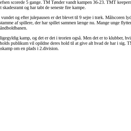
hlefsen scorede 5 gange. TM Tønder vandt kampen 36-23. TMT keepern
t skadesramt og har tabt de seneste fire kampe.
 vundet og efter julepausen er det blevet til 9 sejre i træk. Målscoren
n stamme af spillere, der har spillet sammen længe nu. Mange unge flytt
å håndboldbanen.
egyldig kamp, og det er det i teorien også. Men det er to klubber, hvi
to holds publikum vil opildne deres hold til at give alt hvad de har i sig
onskamp om en plads i 2.division.