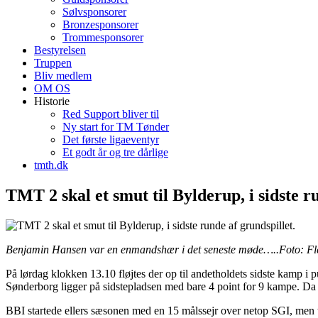
Sølvsponsorer
Bronzesponsorer
Trommesponsorer
Bestyrelsen
Truppen
Bliv medlem
OM OS
Historie
Red Support bliver til
Ny start for TM Tønder
Det første ligaeventyr
Et godt år og tre dårlige
tmth.dk
TMT 2 skal et smut til Bylderup, i sidste r
Benjamin Hansen var en enmandshær i det seneste møde…..Foto: F
På lørdag klokken 13.10 fløjtes der op til andetholdets sidste kamp 
Sønderborg ligger på sidstepladsen med bare 4 point for 9 kampe. D
BBI startede ellers sæsonen med en 15 målssejr over netop SGI, men 