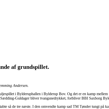
unde af grundspillet.
lemming Andersen.
i puljespillet i Bylderuphallen i Bylderup Bov. Og det er en kamp mell
a Sædding-Guldager bliver tvangsnedrykket, forbliver BBI Saxborg Byl
tabte så de tre næste. I den omvendte kamp sad TM Tønder tungt på kam