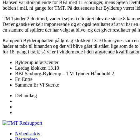
Hansen var storspillende for BBI med 11 scoringer, mens Søren Det
bolden i mål, ni gange for TMT. På det seneste har Bylderup været lid
TM Tønder 2 derimod, vader i sejre. i efteråret blev de sidste 8 kampe
Det er ganske enkelt imponerende og er også resultatet af at vi har e
en stamme af spillere der har valgt at blive, og det giver resultater p
Kampen i Bylderuphallen på lørdag klokken 13.10 kan synes som en lig
hader at tabe til hinanden og der vil blive gået til stålet, lige som de 
for 18. gang i træk, så vi er i vindermode i den afgørende kvalifikati
Bylderup idrætscenter
Lørdag klokken 13.10
BBI Saxburg-Bylderup – TM Tønder Håndbold 2
Fri Entre
Sammen Er Vi Stærke
Del indlæg
Nyhedsarkiv
Bestyrelsen