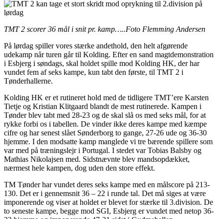
TMT 2 scorer 36 mål i snit pr. kamp…..Foto Flemming Andersen
På lørdag spiller vores stærke andethold, den helt afgørende
udekamp når turen går til Kolding. Efter en sand magtdemonstration
i Esbjerg i søndags, skal holdet spille mod Kolding HK, der har
vundet fem af seks kampe, kun tabt den første, til TMT 2 i
Tønderhallerne.
Kolding HK er et rutineret hold med de tidligere TMT’ere Karsten
Tietje og Kristian Klitgaard blandt de mest rutinerede. Kampen i
Tønder blev tabt med 28-23 og de skal slå os med seks mål, for at
rykke forbi os i tabellen. De vinder ikke deres kampe med kæmpe
cifre og har senest slået Sønderborg to gange, 27-26 ude og 36-30
hjemme. I den modsatte kamp manglede vi tre bærende spillere som
var med på træningslejr i Portugal. I stedet var Tobias Balsby og
Mathias Nikolajsen med. Sidstnævnte blev mandsopdækket,
nærmest hele kampen, dog uden den store effekt.
TM Tønder har vundet deres seks kampe med en målscore på 213-
130. Det er i gennemsnit 36 – 22 i runde tal. Det må siges at være
imponerende og viser at holdet er blevet for stærke til 3.division. De
to seneste kampe, begge mod SGI, Esbjerg er vundet med netop 36-