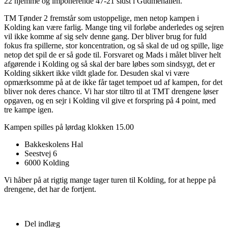
22 hjemme og imponerende 47-21 sidst i Gudmehallen.
TM Tønder 2 fremstår som ustoppelige, men netop kampen i
Kolding kan være farlig. Mange ting vil forløbe anderledes og sejren
vil ikke komme af sig selv denne gang. Der bliver brug for fuld
fokus fra spillerne, stor koncentration, og så skal de ud og spille, lige
netop det spil de er så gode til. Forsvaret og Mads i målet bliver helt
afgørende i Kolding og så skal der bare løbes som sindsygt, det er
Kolding sikkert ikke vildt glade for. Desuden skal vi være
opmærksomme på at de ikke får taget tempoet ud af kampen, for det
bliver nok deres chance. Vi har stor tiltro til at TMT drengene løser
opgaven, og en sejr i Kolding vil give et forspring på 4 point, med
tre kampe igen.
Kampen spilles på lørdag klokken 15.00
Bakkeskolens Hal
Seestvej 6
6000 Kolding
Vi håber på at rigtig mange tager turen til Kolding, for at heppe på
drengene, det har de fortjent.
Del indlæg