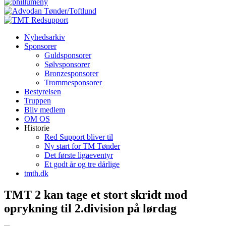
Nyhedsarkiv
Sponsorer
Guldsponsorer
Sølvsponsorer
Bronzesponsorer
Trommesponsorer
Bestyrelsen
Truppen
Bliv medlem
OM OS
Historie
Red Support bliver til
Ny start for TM Tønder
Det første ligaeventyr
Et godt år og tre dårlige
tmth.dk
TMT 2 kan tage et stort skridt mod
oprykning til 2.division på lørdag