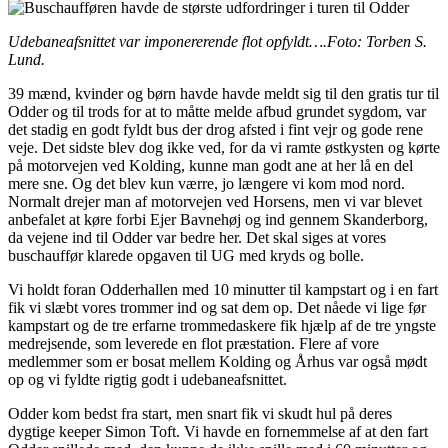
Udebaneafsnittet var imponererende flot opfyldt….Foto: Torben S.
Lund.
39 mænd, kvinder og børn havde havde meldt sig til den gratis tur til
Odder og til trods for at to måtte melde afbud grundet sygdom, var
det stadig en godt fyldt bus der drog afsted i fint vejr og gode rene
veje. Det sidste blev dog ikke ved, for da vi ramte østkysten og kørte
på motorvejen ved Kolding, kunne man godt ane at her lå en del
mere sne. Og det blev kun værre, jo længere vi kom mod nord.
Normalt drejer man af motorvejen ved Horsens, men vi var blevet
anbefalet at køre forbi Ejer Bavnehøj og ind gennem Skanderborg,
da vejene ind til Odder var bedre her. Det skal siges at vores
buschauffør klarede opgaven til UG med kryds og bolle.
Vi holdt foran Odderhallen med 10 minutter til kampstart og i en fart
fik vi slæbt vores trommer ind og sat dem op. Det nåede vi lige før
kampstart og de tre erfarne trommedaskere fik hjælp af de tre yngste
medrejsende, som leverede en flot præstation. Flere af vore
medlemmer som er bosat mellem Kolding og Århus var også mødt
op og vi fyldte rigtig godt i udebaneafsnittet.
Odder kom bedst fra start, men snart fik vi skudt hul på deres
dygtige keeper Simon Toft. Vi havde en fornemmelse af at den fart