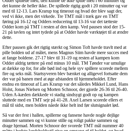
Odder spillede med, den kunne de ikke spille med i 60 minutter og
det kunne de heller ikke. De spillede rigtig godt i 20 minutter og var
med til 12-13. Lars Krarup tog timeout og hvad der blev sagt der,
ved vi ikke, men det virkede. Tre TMT mål i træk gav en TMT
føring på 16-12 og Odders reducering til 13-16 var det tætteste
Odder kom på TMT i resten af den kamp. Ved pausen stod der 15-
21 på tavlen og intet tydede på at Odder havde værktøjet til at ændre
dette.
Efter pausen gik det rigtig stærkt og Simon Toft havde travlt med at
pille bolden ud af målet, mens Magnus Siim havde mere succes med
at fange boldene. 27-17 blev til 31-19 og resten af kampen kom
Odder aldrig tættere på end minus 10 mål. TM Tønder var umulige
at dække op for, for alle bød ind og hele syv spillere scorede mellem
fire og seks mål. Startsyveren blev bænket og alligevel fortsatte dem
der var på banen med at øge afstanden til hjemmeholdet. Efter
endnu en timeout af Lars Krarup var det således Mikkel Lund, Hans
Holst, Jonas Nielsen og Morten Schnoor, der gjorde 26-36 til 26-40.
Uden A-kæden dækkede vi stadig sindsygt godt op og kampen
sluttede med en TMT sejr på 41-28. Axel Larsen scorede ellers et
mål til sidst, men bolden nåede ikke helt ind før slutsignalet lød.
Så var der fest i hallen, spillerne og fansene havde nogle dejlige
minutter sammen og vi kunne stille og roligt pakke sammen og
drage hjemad. Morten Schnoor der svorede TMT mål nummer 40
måtte i bedste landsholdsstil give en omgang øl til holdet, og hvad