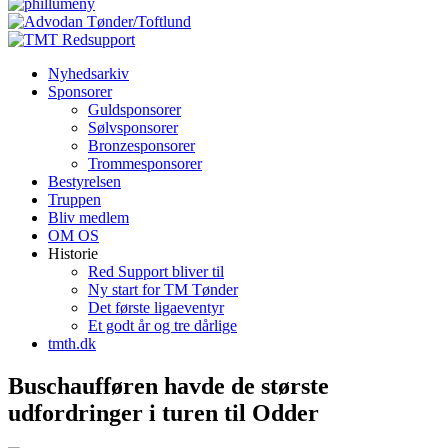
Nyhedsarkiv
Sponsorer
Guldsponsorer
Sølvsponsorer
Bronzesponsorer
Trommesponsorer
Bestyrelsen
Truppen
Bliv medlem
OM OS
Historie
Red Support bliver til
Ny start for TM Tønder
Det første ligaeventyr
Et godt år og tre dårlige
tmth.dk
Buschaufføren havde de største
udfordringer i turen til Odder