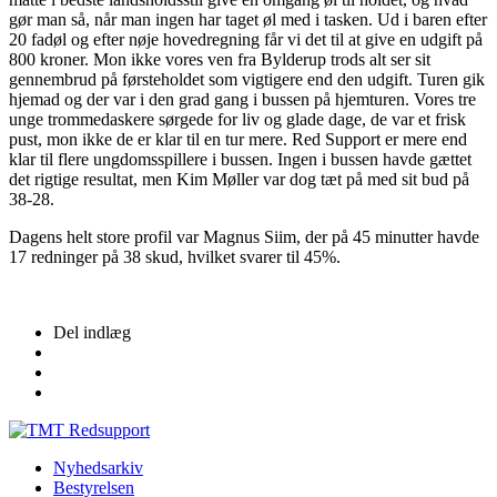
gør man så, når man ingen har taget øl med i tasken. Ud i baren efter
20 fadøl og efter nøje hovedregning får vi det til at give en udgift på
800 kroner. Mon ikke vores ven fra Bylderup trods alt ser sit
gennembrud på førsteholdet som vigtigere end den udgift. Turen gik
hjemad og der var i den grad gang i bussen på hjemturen. Vores tre
unge trommedaskere sørgede for liv og glade dage, de var et frisk
pust, mon ikke de er klar til en tur mere. Red Support er mere end
klar til flere ungdomsspillere i bussen. Ingen i bussen havde gættet
det rigtige resultat, men Kim Møller var dog tæt på med sit bud på
38-28.
Dagens helt store profil var Magnus Siim, der på 45 minutter havde
17 redninger på 38 skud, hvilket svarer til 45%.
Del indlæg
Nyhedsarkiv
Bestyrelsen