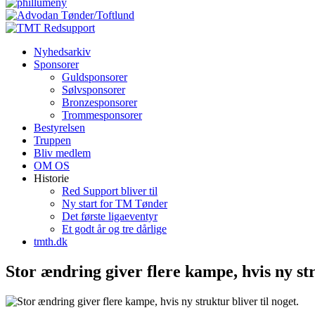
Nyhedsarkiv
Sponsorer
Guldsponsorer
Sølvsponsorer
Bronzesponsorer
Trommesponsorer
Bestyrelsen
Truppen
Bliv medlem
OM OS
Historie
Red Support bliver til
Ny start for TM Tønder
Det første ligaeventyr
Et godt år og tre dårlige
tmth.dk
Stor ændring giver flere kampe, hvis ny str