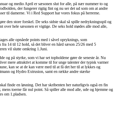
 Januar og medio April er sæsonen slut for alle, på nær nummer to og
fodbolden, der fungerer rigtig fint og nu ser det ud som om at andre
sser til damerne. Vi i Red Support har vores fokus på herrerne.
re den store forskel. De seks sidste skal så spille nedrykningsspil og
int over hele sæsonen er vigtige. De seks hold mødes alle mod alle,
 tages alle opnåede points med i såvel opryknings, som
 fra 14 til 12 hold, så det bliver en hård sæson 25/26 med 5
ren vil slutte omkring 1.Juni.
dde og på styrke, som vi har set topholdene gøre de seneste år. Nu
ver mere attraktivt at komme til for unge talenter der typisk varmer
e, kan se at de kan være med til at få det her til at lykkes og
rtmann og Hydro Extrusion, samt en række andre stærke
skal finde en løsning. Det har skribenten her naturligvis også en fin
, mens toerne får nul point. Så spiller alle mod alle, ude og hjemme og
les om 1.pladsen.