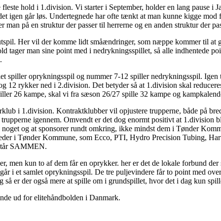
fleste hold i 1.division. Vi starter i September, holder en lang pause i
den det igen går løs. Undertegnede har ofte tænkt at man kunne kigge mod 
er man på en struktur der passer til herrerne og en anden struktur der pa
lutspil. Her vil der komme lidt småændringer, som næppe kommer til at gø
ld tager man sine point med i nedrykningsspillet, så alle indhentede po
.
let spiller oprykningsspil og nummer 7-12 spiller nedrykningsspil. Igen
12 rykker ned i 2.division. Det betyder så at 1.division skal reduceres
spiller 26 kampe, skal vi fra sæson 26/27 spille 32 kampe og kampkalende
klub i 1.division. Kontraktklubber vil opjustere trupperne, både på bre
 trupperne igennem. Omvendt er det dog enormt positivt at 1.division bli
il noget og at sponsorer rundt omkring, ikke mindst dem i Tønder Kommun
omheder i Tønder Kommune, som Ecco, PTI, Hydro Precision Tubing, Ha
vi står SAMMEN.
kker, men kun to af dem får en oprykker. her er det de lokale forbund der 
går i et samlet oprykningsspil. De tre puljevindere får to point med over
 så er der også mere at spille om i grundspillet, hvor det i dag kun spil
nde ud for elitehåndbolden i Danmark.