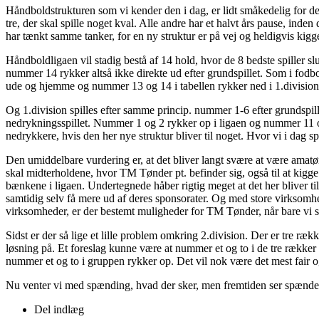
Håndboldstrukturen som vi kender den i dag, er lidt småkedelig for de 
tre, der skal spille noget kval. Alle andre har et halvt års pause, in
har tænkt samme tanker, for en ny struktur er på vej og heldigvis kigg
Håndboldligaen vil stadig bestå af 14 hold, hvor de 8 bedste spiller s
nummer 14 rykker altså ikke direkte ud efter grundspillet. Som i fodbo
ude og hjemme og nummer 13 og 14 i tabellen rykker ned i 1.division
Og 1.division spilles efter samme princip. nummer 1-6 efter grundspil
nedrykningsspillet. Nummer 1 og 2 rykker op i ligaen og nummer 11 og 
nedrykkere, hvis den her nye struktur bliver til noget. Hvor vi i dag 
Den umiddelbare vurdering er, at det bliver langt svære at være amatør
skal midterholdene, hvor TM Tønder pt. befinder sig, også til at kigge
bænkene i ligaen. Undertegnede håber rigtig meget at det her bliver t
samtidig selv få mere ud af deres sponsorater. Og med store virks
virksomheder, er der bestemt muligheder for TM Tønder, når bare 
Sidst er der så lige et lille problem omkring 2.division. Der er tre ræ
løsning på. Et foreslag kunne være at nummer et og to i de tre rækker 
nummer et og to i gruppen rykker op. Det vil nok være det mest fair og
Nu venter vi med spænding, hvad der sker, men fremtiden ser spænde
Del indlæg