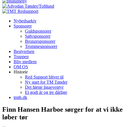
Nyhedsarkiv
Sponsorer
Guldsponsorer
Sølvsponsorer
Bronzesponsorer
Trommesponsorer
Bestyrelsen
Truppen
Bliv medlem
OM OS
Historie
Red Support bliver til
Ny start for TM Tønder
Det første ligaeventyr
Et godt år og tre dårlige
tmth.dk
Finn Hansen Harboe sørger for at vi ikke
løber tør