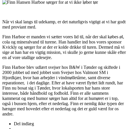
Når vi skal langs til udekamp, er det naturligvis vigtigt at vi har godt
med proviant med.
Finn Harboe er manden vi sætter vores lid til, når der skal købes øl,
cola og mineralvand til turene. Han handler ind hos vores sponsor
Kvickly og sørger for at der er kolde drikke til turen. Dermed må vi
sige at han har en vigtig mission, vi skulle jo gerne kunne skåle efter
en af vore utallige udesejre.
Finn Harboe blev udlært svejser hos B&W i Tønder og skiftede i
2000 jobbet ud med jobbet som Svejser hos Valmont SM i
Hjordkjær, hvor han arbejder i vindmølletårne, samt diverse
reparationer, i det daglige. Efter at have været flyttet lidt rundt, har
Finn nu bosat sig i Tønder, hvor lokalsporten har hans store
interesse, både håndbold og fodbold. Finn er alle sammens
kammerat og med humor sørger han altid for at humøret er i top,
også i bussen hjem, efter et nederlag. Finn er nemlig ikke typen der
hænger med hovedet efter et nederlag og det er guld værd for os
andre.
Del indlæg