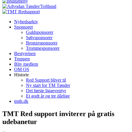
Nyhedsarkiv
Sponsorer
Guldsponsorer
Sølvsponsorer
Bronzesponsorer
Trommesponsorer
Bestyrelsen
Truppen
Bliv medlem
OM OS
Historie
Red Support bliver til
Ny start for TM Tønder
Det første ligaeventyr
Et godt år og tre dårlige
tmth.dk
TMT Red support inviterer på gratis
udebanetur