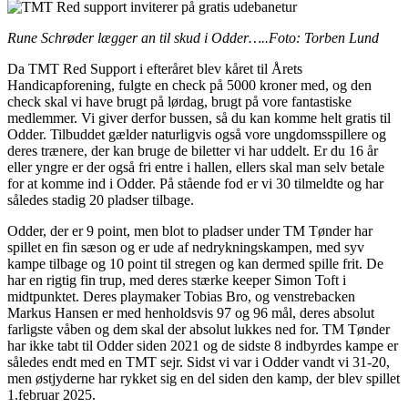
Rune Schrøder lægger an til skud i Odder…..Foto: Torben Lund
Da TMT Red Support i efteråret blev kåret til Årets
Handicapforening, fulgte en check på 5000 kroner med, og den
check skal vi have brugt på lørdag, brugt på vore fantastiske
medlemmer. Vi giver derfor bussen, så du kan komme helt gratis til
Odder. Tilbuddet gælder naturligvis også vore ungdomsspillere og
deres trænere, der kan bruge de biletter vi har uddelt. Er du 16 år
eller yngre er der også fri entre i hallen, ellers skal man selv betale
for at komme ind i Odder. På stående fod er vi 30 tilmeldte og har
således stadig 20 pladser tilbage.
Odder, der er 9 point, men blot to pladser under TM Tønder har
spillet en fin sæson og er ude af nedrykningskampen, med syv
kampe tilbage og 10 point til stregen og kan dermed spille frit. De
har en rigtig fin trup, med deres stærke keeper Simon Toft i
midtpunktet. Deres playmaker Tobias Bro, og venstrebacken
Markus Hansen er med henholdsvis 97 og 96 mål, deres absolut
farligste våben og dem skal der absolut lukkes ned for. TM Tønder
har ikke tabt til Odder siden 2021 og de sidste 8 indbyrdes kampe er
således endt med en TMT sejr. Sidst vi var i Odder vandt vi 31-20,
men østjyderne har rykket sig en del siden den kamp, der blev spillet
1.februar 2025.