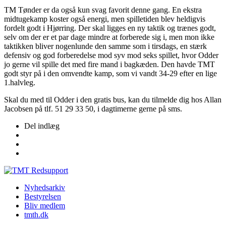
TM Tønder er da også kun svag favorit denne gang. En ekstra
midtugekamp koster også energi, men spilletiden blev heldigvis
fordelt godt i Hjørring. Der skal ligges en ny taktik og trænes godt,
selv om der er et par dage mindre at forberede sig i, men mon ikke
taktikken bliver nogenlunde den samme som i tirsdags, en stærk
defensiv og god forberedelse mod syv mod seks spillet, hvor Odder
jo gerne vil spille det med fire mand i bagkæden. Den havde TMT
godt styr på i den omvendte kamp, som vi vandt 34-29 efter en lige
1.halvleg.
Skal du med til Odder i den gratis bus, kan du tilmelde dig hos Allan
Jacobsen på tlf. 51 29 33 50, i dagtimerne gerne på sms.
Del indlæg
Nyhedsarkiv
Bestyrelsen
Bliv medlem
tmth.dk