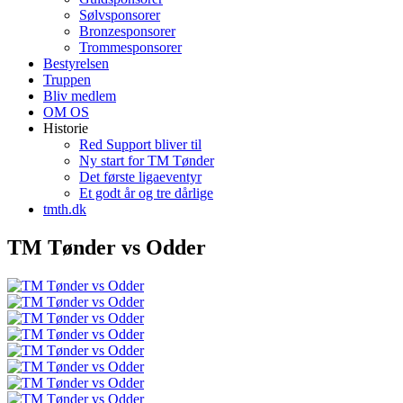
Sølvsponsorer
Bronzesponsorer
Trommesponsorer
Bestyrelsen
Truppen
Bliv medlem
OM OS
Historie
Red Support bliver til
Ny start for TM Tønder
Det første ligaeventyr
Et godt år og tre dårlige
tmth.dk
TM Tønder vs Odder