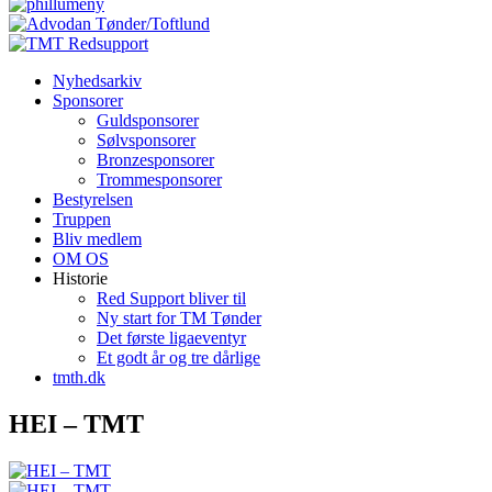
Nyhedsarkiv
Sponsorer
Guldsponsorer
Sølvsponsorer
Bronzesponsorer
Trommesponsorer
Bestyrelsen
Truppen
Bliv medlem
OM OS
Historie
Red Support bliver til
Ny start for TM Tønder
Det første ligaeventyr
Et godt år og tre dårlige
tmth.dk
HEI – TMT