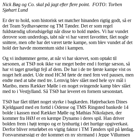
Nick Bøg og Co. skal på jagt efter flere point. FOTO: Torben
Sjøhart Lund
Er der to hold, som historisk set matcher hinanden rigtig godt, så er
det Team Sydhavsøerne og TM Tønder. Det er som regel
fuldstændig uforudsigeligt når disse to hold mødes. Vi har vundet
derovre som underdogs, tabt når vi har været favoritter, fået nogle
snittere, men ofte har det været tætte kampe, som blev vundet af det
hold der havde momentum sidst i kampen.
Og vi indrømmer gerne, at når vi har skrevet, som optakt til
sæsonen, at TSØ nok ikke var meget bedre end i forrige sæson, så
har vi taget grueligt fejl af dem. De har i de tre første kampe vist os
noget helt andet. Ude mod HCM førte de med fem ved pausen, men
endte med at tabe med tre. Lemvig blev slået med hele syv mål i
Maribo, mens Rækker Mølle i en noget svingende kamp blev slået
med to i Vestjylland. Så TSØ har leveret en fornem sæsonstart.
TSØ har fået tilført noget styrke i bagkæden. Højrebacken Dines
Kjeldgaard med en fortid i Odense og TMS Ringsted bankede 14
bolde i kassen mod Rækker Mølle og Mathias Nikolajsen, der
kommer fra HØJ er en kæmpe Dynamo i deres spil. Han driver
bolden frem i højt tempo og er lynhurtig i det hurtige opgiverkast.
Derfor bliver returløbet en vigtig faktor i TM Tønders spil på lørdag.
Forsvarsmæssigt er der kommet en ny styrmand i Jeppe Villumsen