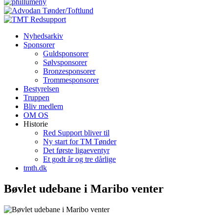
Nyhedsarkiv
Sponsorer
Guldsponsorer
Sølvsponsorer
Bronzesponsorer
Trommesponsorer
Bestyrelsen
Truppen
Bliv medlem
OM OS
Historie
Red Support bliver til
Ny start for TM Tønder
Det første ligaeventyr
Et godt år og tre dårlige
tmth.dk
Bøvlet udebane i Maribo venter