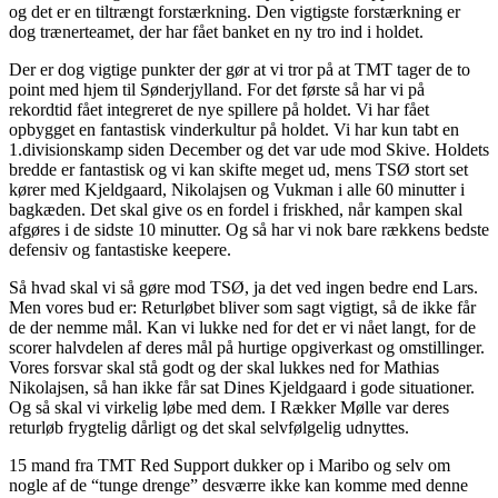
og det er en tiltrængt forstærkning. Den vigtigste forstærkning er
dog trænerteamet, der har fået banket en ny tro ind i holdet.
Der er dog vigtige punkter der gør at vi tror på at TMT tager de to
point med hjem til Sønderjylland. For det første så har vi på
rekordtid fået integreret de nye spillere på holdet. Vi har fået
opbygget en fantastisk vinderkultur på holdet. Vi har kun tabt en
1.divisionskamp siden December og det var ude mod Skive. Holdets
bredde er fantastisk og vi kan skifte meget ud, mens TSØ stort set
kører med Kjeldgaard, Nikolajsen og Vukman i alle 60 minutter i
bagkæden. Det skal give os en fordel i friskhed, når kampen skal
afgøres i de sidste 10 minutter. Og så har vi nok bare rækkens bedste
defensiv og fantastiske keepere.
Så hvad skal vi så gøre mod TSØ, ja det ved ingen bedre end Lars.
Men vores bud er: Returløbet bliver som sagt vigtigt, så de ikke får
de der nemme mål. Kan vi lukke ned for det er vi nået langt, for de
scorer halvdelen af deres mål på hurtige opgiverkast og omstillinger.
Vores forsvar skal stå godt og der skal lukkes ned for Mathias
Nikolajsen, så han ikke får sat Dines Kjeldgaard i gode situationer.
Og så skal vi virkelig løbe med dem. I Rækker Mølle var deres
returløb frygtelig dårligt og det skal selvfølgelig udnyttes.
15 mand fra TMT Red Support dukker op i Maribo og selv om
nogle af de “tunge drenge” desværre ikke kan komme med denne