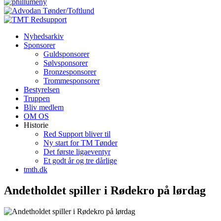
Nyhedsarkiv
Sponsorer
Guldsponsorer
Sølvsponsorer
Bronzesponsorer
Trommesponsorer
Bestyrelsen
Truppen
Bliv medlem
OM OS
Historie
Red Support bliver til
Ny start for TM Tønder
Det første ligaeventyr
Et godt år og tre dårlige
tmth.dk
Andetholdet spiller i Rødekro på lørdag