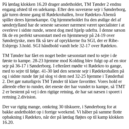
På lørdag klokken 16.20 drager andetholdet, TM Tønder 2 endnu
engang afsted til en udekamp. Efter den suveræne sejr i Sønderborg,
går turen denne gang til Rødekrohallen, hvor Rødekro-Åbenrå
spiller deres hjemekampe. Og hjemmeholdet fra den østlige del af
sønderjylland har de seneste sæsoner nærmest været specialister i at
overleve i sidste runde, senest dog med hjælp udefra. I denne sæson
fik de en perfekt sæsonstart med en hjemmesejr på 24-19 over
Sønderjyske, men fik så tæv af oprykkerne fra SGI, der er Ribe-
Esbjergs 3.hold. SGI håndbold vandt hele 32-17 over Rødekro.
TM Tønder har fået en noget bedre sæsonstart med to sejre i de
første to kampe. 28-23 hjemme mod Kolding blev fulgt op af en stor
sejr på 36-17 i Sønderborg. I efteråret mødte vi Rødekro to gange,
med to sejre til følge. 41-30 lød den seneste sejr i Rødekrohallen på
og i sidste runde før jul slog vi dem ned 32-25 hjemme i Tønderhal
2. Det gør naturligvis TM Tønder til klare favoritter. Vores hold er
allerede efter to runder, det eneste der har vundet to kampe, så TMT
2 er bestemt på vej i den rigtige retning, de har sat næsen i sporet i
rertning 2.division.
Der var rigtig mange, omkring 30 tilskuere, i Sønderborg for at
bakke andetholdet op i forrige weekend. Vi håber på samme flotte
opbakning i Rødekro, når der på lørdag fløjtes op til kamp klokken
16.20.